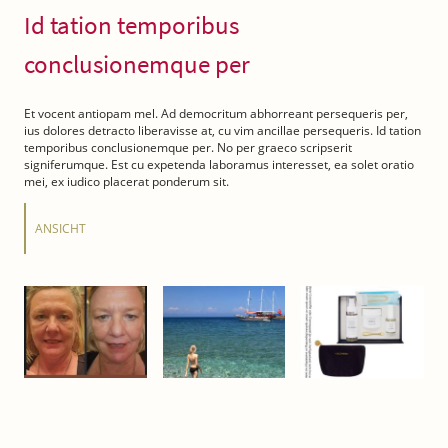
Id tation temporibus
conclusionemque per
Et vocent antiopam mel. Ad democritum abhorreant persequeris per,
ius dolores detracto liberavisse at, cu vim ancillae persequeris. Id tation
temporibus conclusionemque per. No per graeco scripserit
signiferumque. Est cu expetenda laboramus interesset, ea solet oratio
mei, ex iudico placerat ponderum sit.
ANSICHT